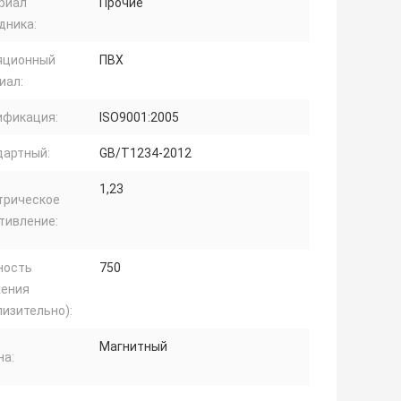
риал
Прочие
дника:
яционный
ПВХ
иал:
ификация:
ISO9001:2005
дартный:
GB/T1234-2012
1,23
трическое
тивление:
ность
750
ения
лизительно):
Магнитный
на: