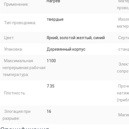
Нагрев
Мате
Применение:
прово
твердые
Изол
Тип проводника:
матер
Цвет:
Яркий, золотой желтый, синий
Серт
Упаковка:
Деревянный корпус
стан
Максимальная
1100
Элек
непрерывная рабочая
сопро
температура:
7.35
Проч
Плотность:
натяж
(приб
Элогация при
16
Маги
разрыве: