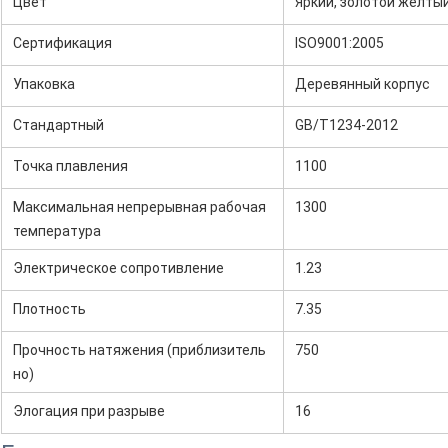
Цвет
Яркий, золотой желтый
Сертификация
ISO9001:2005
Упаковка
Деревянный корпус
Стандартный
GB/T1234-2012
Точка плавления
1100
Максимальная непрерывная рабочая
1300
температура
Электрическое сопротивление
1.23
Плотность
7.35
Прочность натяжения (приблизитель
750
но)
Элогация при разрыве
16