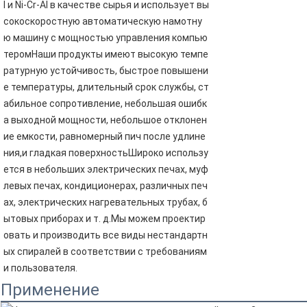
l и Ni-Cr-Al в качестве сырья и использует вы
сокоскоростную автоматическую намотну
ю машину с мощностью управления компью
теромНаши продукты имеют высокую темпе
ратурную устойчивость, быстрое повышени
е температуры, длительный срок службы, ст
абильное сопротивление, небольшая ошибк
а выходной мощности, небольшое отклонен
ие емкости, равномерный пич после удлине
ния,и гладкая поверхностьШироко использу
ется в небольших электрических печах, муф
левых печах, кондиционерах, различных печ
ах, электрических нагревательных трубах, б
ытовых приборах и т. д.Мы можем проектир
овать и производить все виды нестандартн
ых спиралей в соответствии с требованиям
и пользователя.
Применение