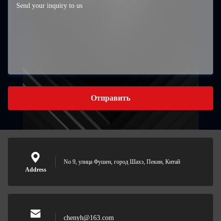
Отправить
No 9, улица Фушен, город Шахэ, Пекин, Китай
Address
chenyh@163.com