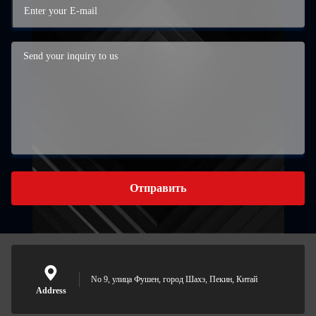
Отправить
No 9, улица Фушен, город Шахэ, Пекин, Китай
Address