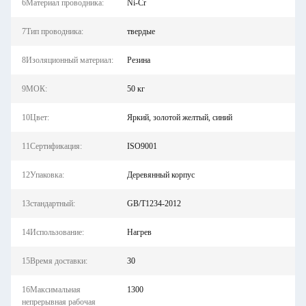
6Материал проводника:
Ni-Cr
7Тип проводника:
твердые
8Изоляционный материал:
Резина
9МОК:
50 кг
10Цвет:
Яркий, золотой желтый, синий
11Сертификация:
ISO9001
12Упаковка:
Деревянный корпус
13стандартный:
GB/T1234-2012
14Использование:
Нагрев
15Время доставки:
30
16Максимальная
1300
непрерывная рабочая