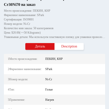
Cr30Ni70 на заказ
Место происхождения: ПЕКИН, КНР
Фирменное наименование: SPark
Сертификация: ISO9001
Номер модели: Ni-Cr
Количество мин заказа: 50 килограммов
Цена: $20.00(>=50 Kilograms)
Упаковывая детали: Мы используем пластиковую пленку для упаковки проволоки оси, а внешняя упаковка валовой проволоки ис
Деталь
Description
1Место происхождения:
ПЕКИН, КНР
2Фирменное наименование:
SPark
3Номер модели:
Ni-Cr
4Тип:
Голые
5Применение:
Нагрев