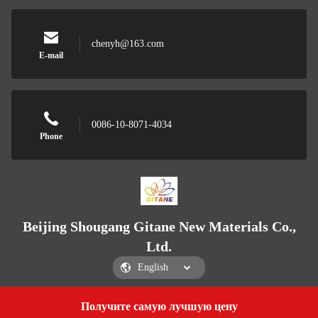
chenyh@163.com
E-mail
0086-10-8071-4034
Phone
Beijing Shougang Gitane New Materials Co.,
Ltd.
Получите самую лучшую цену
Get a Quote
Beijing Shougang Gitane New Materials Co., Ltd.