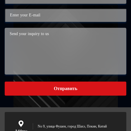
Отправить
No 9, улица Фушен, город Шахэ, Пекин, Китай