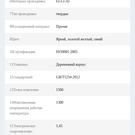
6Материал проводника:
Fe-Cr-Al
7Тип проводника:
твердые
8Изоляционный материал:
Прочие
9Цвет:
Яркий, золотой желтый, синий
10Сертификация:
ISO9001:2005
11Упаковка:
Деревянный корпус
12стандартный:
GB/T1234-2012
13Точка плавления:
1500
14Максимальная
1300
непрерывная рабочая
температура:
15Электрическое
1,43
сопротивление: