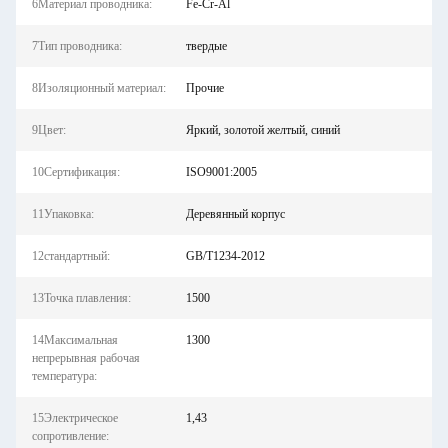
6Материал проводника:
Fe-Cr-Al
7Тип проводника:
твердые
8Изоляционный материал:
Прочие
9Цвет:
Яркий, золотой желтый, синий
10Сертификация:
ISO9001:2005
11Упаковка:
Деревянный корпус
12стандартный:
GB/T1234-2012
13Точка плавления:
1500
14Максимальная
1300
непрерывная рабочая
температура:
15Электрическое
1,43
сопротивление: