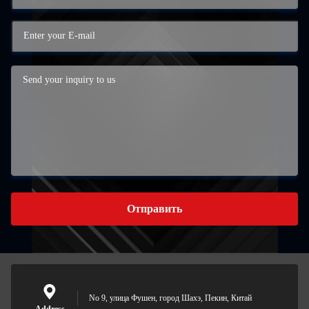
Отправить
No 9, улица Фушен, город Шахэ, Пекин, Китай